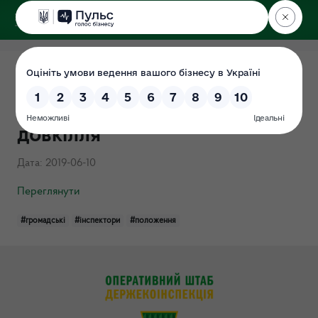
ДЕРЖЕКОІНСПЕКЦІЯ
у Хмельницькій області
Положення про громадських
інспекторів з охорони
довкілля
Дата: 2019-06-10
Переглянути
#громадські
#інспектори
#положення