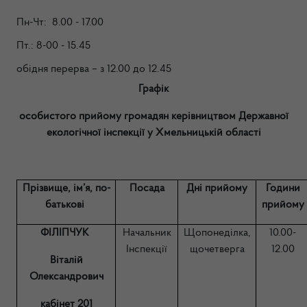
Пн-Чт: 8.00 - 17.00
Пт.: 8-00 - 15.45
обідня перерва – з 12.00 до 12.45
Графік
особистого прийому громадян керівництвом Державної
екологічної інспекції у Хмельницькій області
Прізвище, ім’я, по-
Посада
Дні прийому
Години
батькові
прийому
ФІЛІПЧУК
Начальник
Щопонеділка,
10.00-
Інспекції
щочетверга
12.00
Віталій
Олександрович
кабінет 201