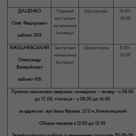
ДАЦЕНКО
Перший
Щосереди
13.00-
заступник
16.00
Олег Федорович
начальника
Інспекції
кабінет 203
ВЖЕШНЕВСЬКИЙ
Заступник
Щовівторка
8.00-
начальника
12.00
Олександр
Інспекції
Валерійович
кабінет 105
Прийом письмових звернень: понеділок – четвер - з 08.00
до 17..00, п’ятниця – з 08.00 до 16.45
за адресою: вул.Івана Франка, 2/2 м.Хмельницький
Обідня перерва з 12.00 до 12.45
Телефон відділу роботи із зверненням громадян 70-28-39