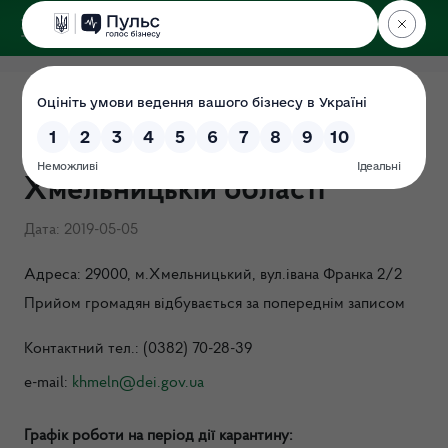
ДЕРЖЕКОІНСПЕКЦІЯ
у Хмельницькій області
Графік прийому громадян
керівництвом ДЕІ у
Хмельницькій області
Дата: 2019-05-05
Адреса: 29000, м.Хмельницький, вул.івана Франка 2/2
Прийом громадян відбувається за попереднім записом
Контактний тел.: (0382) 70-28-39
e-mail:
khmeln@dei.gov.ua
Графік роботи н
а період дії карантину: