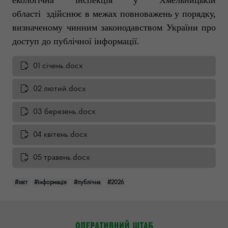
екологічна інспекція у Хмельницькій
області здійснює в межах повноважень у порядку,
визначеному чинним законодавством України про
доступ до публічної інформації.
01 січень.docx
02 лютий.docx
03 березень.docx
04 квітень.docx
05 травень.docx
#звіт
#інформація
#публічна
#2026