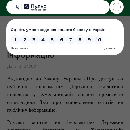
ДЕРЖЕКОІНСПЕКЦІЯ
у Хмельницькій області
Звіти про надходження
запитів на публічну
інформацію
Дата: 01.07.2021
Відповідно до Закону України «Про доступ до
публічної інформації» Державна екологічна
інспекція у Хмельницькій області щомісячно
оприлюднює Звіт про задоволення запитів на
публічну інформацію.
Розгляд запитів на інформацію Державна