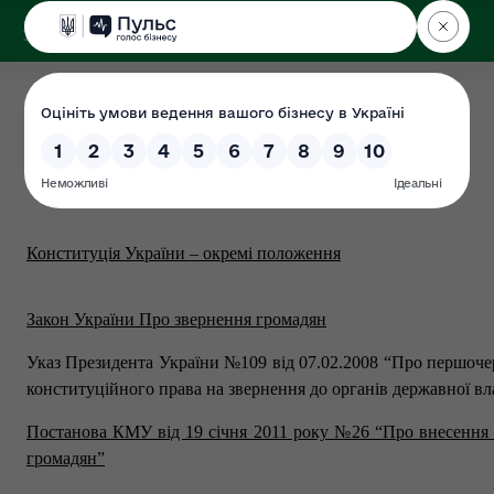
ДЕРЖЕКОІНСПЕКЦІЯ
у Хмельницькій області
Законодавча база
Дата: 2020-12-23
Конституція України – окремі положення
Закон України Про звернення громадян
Указ Президента України №109 від 07.02.2008 “Про першочерг
конституційного права на звернення до органів державної вл
Постанова КМУ від 19 січня 2011 року №26 “Про внесення зм
громадян”