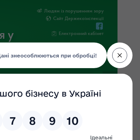
Людям із порушенням зору
Сайт Держекоінспекції
я у
Електронний кабінет
РМАЦІЯ
ПОВІДОМИТИ ПРО КОРУПЦІЮ