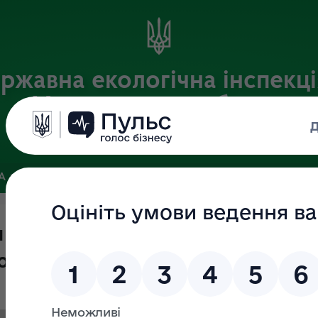
ржавна екологічна інспекці
Хмельницькій області
Офіційний веб-портал
ЗА
ЗВ’ЯЗКИ ІЗ ГРОМАДСЬКІСТЮ ТА ЗМІ
ПУБЛІЧНА ІНФО
 влади" в Державній екологічній
 області Попика Є.Є.