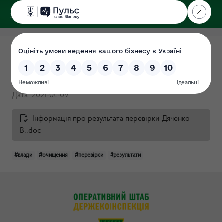
ДЕРЖЕКОІНСПЕКЦІЯ
у Хмельницькій області
Інформація про результати
перевірки Дяченко В.В.
Дата: 2021-04-09
Інформація про результата перевірки Дяченко
В..doc
#влади
#очищення
#перевірки
#результати