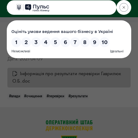
ДЕРЖЕКОІНСПЕКЦІЯ
у Хмельницькій області
Інформація про результати
перевірки Гаврилюк О.Б.
Дата: 2021-04-09
Інформація про результати перевірки Гаврилюк
О.Б..doc
#влади
#очищення
#перевірки
#результати