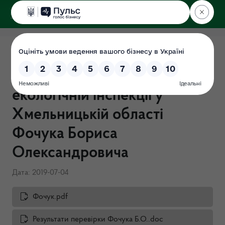
ДЕРЖЕКОІНСПЕКЦІЯ
у Хмельницькій області
Перевірка "Про очищення
влади" в Державній
екологічній інспекції у
Хмельницькій області
Фочука Бориса
Олександровича
Дата: 2019-07-04
Фочук.pdf
Результати перевірки Фочука Б.О..doc