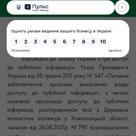
ДЕРЖЕКОІНСПЕКЦІЯ
у Хмельницькій області
Відповідальні особи
Дата: 2021-08-30
Відповідно до Закону України «Про доступ
до публічної інформації», Указу Президента
України від 05 травня 2011 року № 547 «Питання
забезпечення органами виконавчої влади
доступу до публічної інформації», з метою
належної організації доступу до публічної
інформації, розпорядником якої є Державна
екологічна інспекція у Хмельницькій області,
відповідальною
наказом від 26.08.2021р. №790