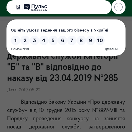
ДЕРЖЕКОІНСПЕКЦІЯ
у Хмельницькій області
Результати конкурсу на
зайняття вакантних посад
державної служби категорії
"Б" та "В" відповідно до
наказу від 23.04.2019 №285
Дата: 2019-05-22
Відповідно Закону України «Про державну
службу» від 10 грудня 2015 року №889-
VIII
та
Порядку проведення конкурсу на зайняття
посад державної служби, затвердженого