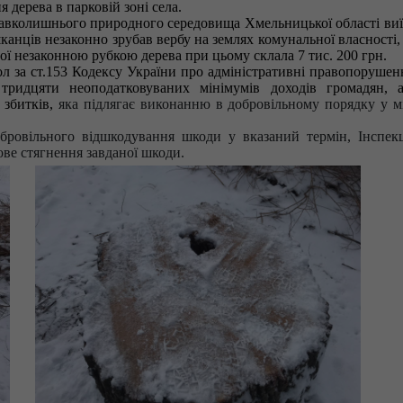
 дерева в парковій зоні села.
навколишнього природного середовища Хмельницької області виї
канців незаконно зрубав вербу на землях комунальної власності,
ної незаконною рубкою дерева при цьому склала 7 тис. 200 грн.
 за ст.153 Кодексу України про адміністративні правопорушенн
тридцяти неоподатковуваних мінімумів доходів громадян, 
 збитків,
яка підлягає виконанню в добровільному порядку у м
бровільного відшкодування шкоди у вказаний термін, Інспекц
ве стягнення завданої шкоди.