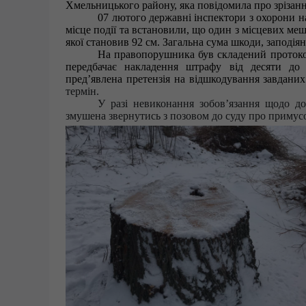
Хмельницького району, яка повідомила про зрізання
07 лютого державні інспектори з охорони 
місце події та встановили, що один з місцевих меш
якої становив 92 см. Загальна сума шкоди, заподія
На правопорушника був складений протокол
передбачає накладення
штрафу від десяти до 
пред’явлена претензія на відшкодування завданих
термін.
У разі невиконання зобов’язання щодо до
змушена звернутись з позовом до суду про примусо