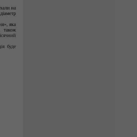
хали на
 діаметр
я», яка
а також
ісячний
ія буде