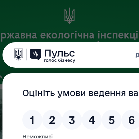
ржавна екологічна інспекці
Хмельницькій області
Офіційний веб-портал
ЗА
ЗВ’ЯЗКИ ІЗ ГРОМАДСЬКІСТЮ ТА ЗМІ
ПУБЛІЧНА ІНФО