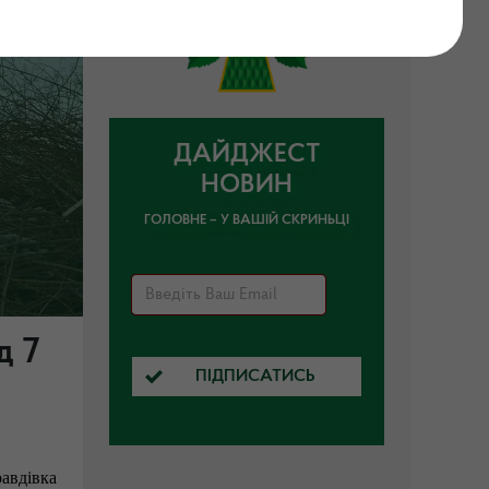
ДАЙДЖЕСТ
НОВИН
ГОЛОВНЕ – У ВАШІЙ СКРИНЬЦІ
д 7
ПІДПИСАТИСЬ
авдівка