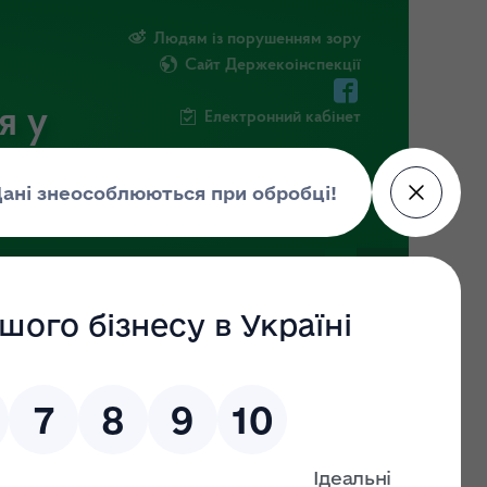
Людям із порушенням зору
Сайт Держекоінспекції
я у
Електронний кабінет
РМАЦІЯ
ПОВІДОМИТИ ПРО КОРУПЦІЮ