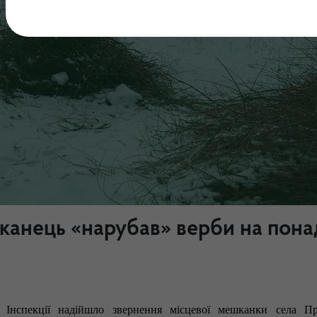
шканець «нарубав» верби на пона
 Інспекції надійшло звернення місцевої мешканки села Пр