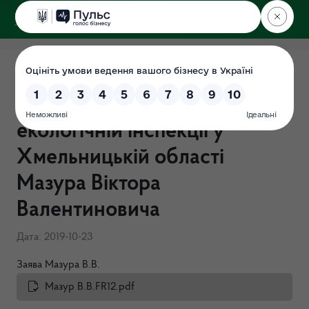
ДЕРЖЕКОІНСПЕКЦІЯ
у Хмельницькій області
Перевірка "Про очищення
влади" в Державній
екологічній інспекції у
Хмельницькій області
Мазура Віктора
Валентиновича
Дата: 2019-10-23
Заява Мазура В.В.
Мазур В.В.FR12.pdf