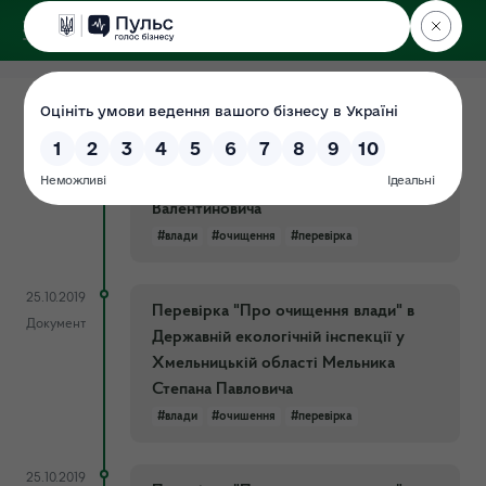
ДЕРЖЕКОІНСПЕКЦІЯ
у Хмельницькій області
25.10.2019
Перевірка "Про очищення влади" в
Документ
Державній екологічній інспекції у
Хмельницькій області Мазура Віктора
Валентиновича
#влади
#очищення
#перевірка
25.10.2019
Перевірка "Про очищення влади" в
Документ
Державній екологічній інспекції у
Хмельницькій області Мельника
Степана Павловича
#влади
#очишення
#перевірка
25.10.2019