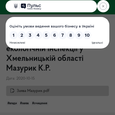
ДЕРЖЕКОІНСПЕКЦІЯ
у Хмельницькій області
Перевірка "Про очищення
влади" в Державній
екологічній інспекції у
Хмельницькій області
Мазурик К.Р.
Дата: 2020-10-15
Заява Мазурик.pdf
#влади
#заява
#очищення