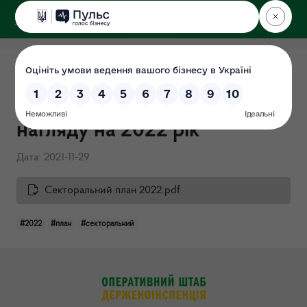
ДЕРЖЕКОІНСПЕКЦІЯ
у Хмельницькій області
Секторальний план
державного ринкового
нагляду на 2022 рік
Дата: 2021-11-29
Секторальний план 2022.pdf
#2022
#план
#секторальний