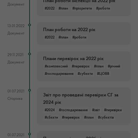
План роботи Інспекції на 2022 рік
Документ
#2022
#план
#пріоритети
#роботи
13.01.2022
План роботи на 2022 рік
Документ
#2022
#план
#роботи
29.11.2021
Плани перевірок на 2022 рік
Документ
#комплексний
#перевірок
#план
#річний
#господарювання
#субєкти
#ЦОВВ
01.07.2021
Звіт про проведені перевірки СГ за
Сторінка
2024 рік
#2024
#господарювання
#звіт
#перевірки
#сбєкти
#перевірок
#план
#субєктів
01.07.2021