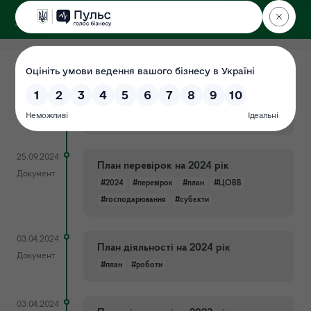
ДЕРЖЕКОІНСПЕКЦІЯ
у Хмельницькій області
07.01.2025
План перевірок на 2025 рік
Документ
#омс
#перевірок
#план
#2025
#господарювання
#субєкти
25.09.2024
План перевірок на 2024 рік
Документ
#2024
#перевірок
#план
#ЦОВВ
#господарювання
#субєкти
03.04.2024
План діяльності на 2024 рік
Документ
#план
#роботи
03.04.2024