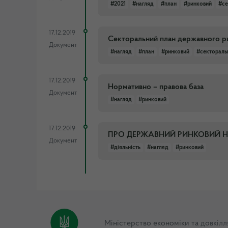
#2021
#нагляд
#план
#ринковий
#се
17.12.2019
Секторальний план державного ри
Документ
#нагляд
#план
#ринковий
#сектораль
17.12.2019
Нормативно – правова база
Документ
#нагляд
#ринковий
17.12.2019
ПРО ДЕРЖАВНИЙ РИНКОВИЙ 
Документ
#діяльність
#нагляд
#ринковий
Міністерство економіки та довкілл