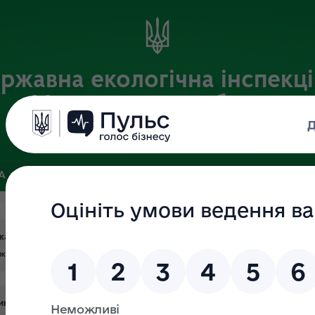
ржавна екологічна інспекці
Хмельницькій області
Офіційний веб-портал
ЗА
ЗВ’ЯЗКИ ІЗ ГРОМАДСЬКІСТЮ ТА ЗМІ
ПУБЛІЧНА ІНФО
авного ринкового нагляду на 2022 рік
нковий
#секторального
нкового нагляду на 2021 рік