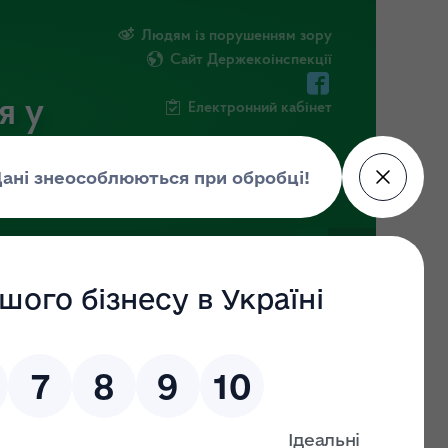
Людям із порушенням зору
Сайт Держекоінспекції
я у
Електронний кабінет
РМАЦІЯ
ПОВІДОМИТИ ПРО КОРУПЦІЮ