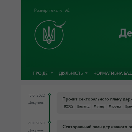
Розмір тексту:
Де
ПРО ДЕІ
ДІЯЛЬНІСТЬ
НОРМАТИВНА БА
13.01.2022
Проєкт секторального плану держ
Документ
#2022
#нагляд
#плану
#проект
#ри
30.11.2020
Секторальний план державного ри
Документ