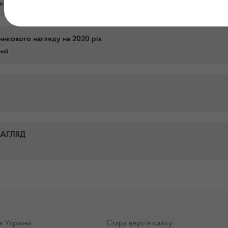
кторальний
нкового нагляду на 2020 рік
ний
НАГЛЯД
я України
Стара версія сайту