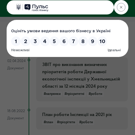
ДЕРЖЕКОІНСПЕКЦІЯ
у Хмельницькій області
03.04.2024
План діяльності на 2024 рік
Документ
#план
#роботи
02.04.2024
ЗВІТ про виконання визначених
Документ
пріоритетів роботи Державної
екологічної інспекції у Хмельницькій
області за 12 місяців 2024 року
#напрямки
#пріоритетні
#роботи
18.08.2022
План роботи Інспекції на 2021 рік
Документ
#план
#пріорітети
#роботи