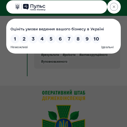
ДЕРЖЕКОІНСПЕКЦІЯ
у Хмельницькій області
07.12.2021
Індекс ефективності
Документ
антикорупційного уповноваженого за
2020 рік
#результати
#роботи
#антикорупційного
#уповноваженого