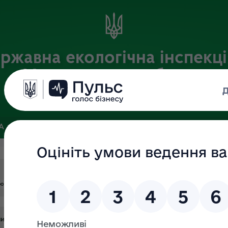
ржавна екологічна інспекці
Хмельницькій області
Офіційний веб-портал
ЗА
ЗВ’ЯЗКИ ІЗ ГРОМАДСЬКІСТЮ ТА ЗМІ
ПУБЛІЧНА ІНФО
формація
#порядок
#публічна
исла молоді, які не перебувають на посадах державної служби, 