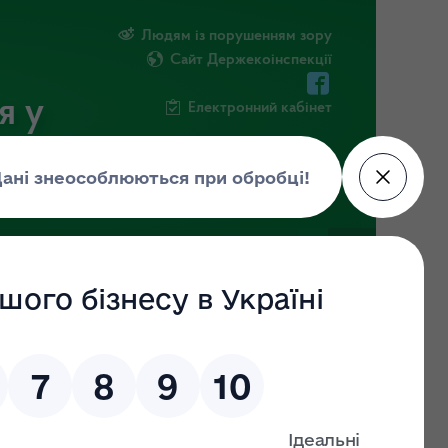
Людям із порушенням зору
Сайт Держекоінспекції
я у
Електронний кабінет
РМАЦІЯ
ПОВІДОМИТИ ПРО КОРУПЦІЮ
в