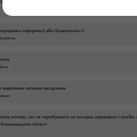
у Хмельницькій області
орядника інформації або бездіяльності
#публічна
питів
боти
к видалення зелених насаджень
орядок
исла молоді, які не перебувають на посадах державної служби, 
у Хмельницькій області