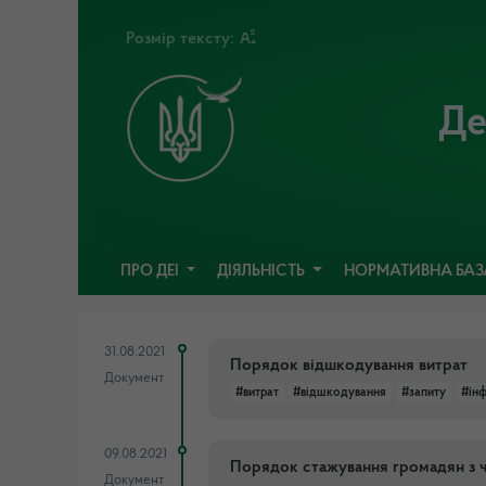
Розмір тексту:
Де
ПРО ДЕІ
ДІЯЛЬНІСТЬ
НОРМАТИВНА БА
31.08.2021
Порядок відшкодування витрат
Документ
#витрат
#відшкодування
#запиту
#ін
09.08.2021
Порядок стажування громадян з ч
Документ