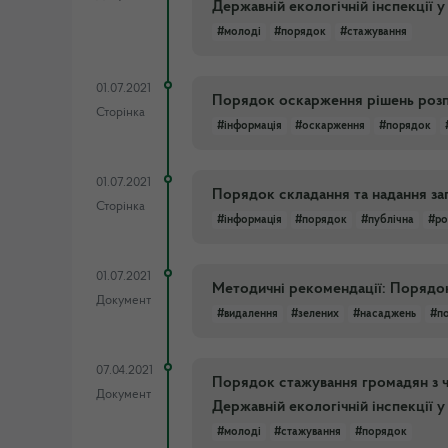
Державній екологічній інспекції 
#молоді
#порядок
#стажування
01.07.2021
Порядок оскарження рішень розп
Сторінка
#інформація
#оскарження
#порядок
01.07.2021
Порядок складання та надання за
Сторінка
#інформація
#порядок
#публічна
#ро
01.07.2021
Методичні рекомендації: Порядо
Документ
#видалення
#зелених
#насаджень
#п
07.04.2021
Порядок стажування громадян з ч
Документ
Державній екологічній інспекції 
#молоді
#стажування
#порядок