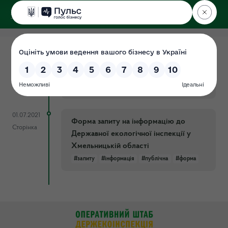
ДЕРЖЕКОІНСПЕКЦІЯ
у Хмельницькій області
31.08.2021
Порядок відшкодування витрат
Документ
#витрат
#відшкодування
#запиту
#інформація
#порядок
#публічна
01.07.2021
Форма запиту на інформацію до
Сторінка
Державної екологічної інспекції у
Хмельницькій області
#запиту
#інформація
#публічна
#форма