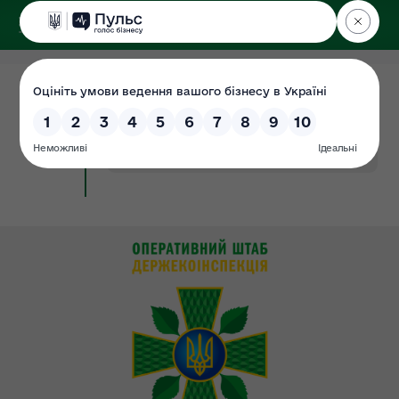
ДЕРЖЕКОІНСПЕКЦІЯ
у Хмельницькій області
29.11.2021
Плани перевірок на 2022 рік
Документ
#комплексний
#перевірок
#план
#річний
#господарювання
#субєкти
#ЦОВВ