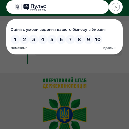
ДЕРЖЕКОІНСПЕКЦІЯ
у Хмельницькій області
29.06.2019
Структура Державної екологічної
Сторінка
інспекції у Хмельницькій області
#ДЕІ
#структура
#підрозділи