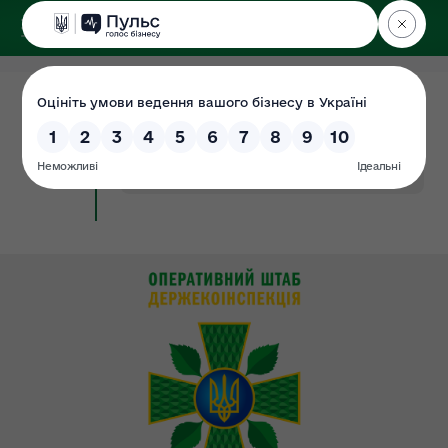
ДЕРЖЕКОІНСПЕКЦІЯ
у Хмельницькій області
05.03.2020
Вимоги до претендентів
Документ
#вимоги
#громадські
#до
#інспектори
#претендента