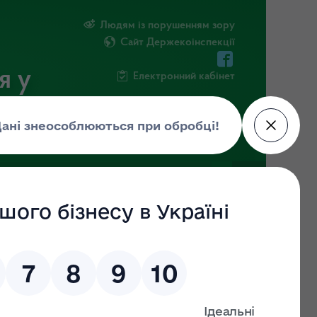
Людям із порушенням зору
Сайт Держекоінспекції
я у
Електронний кабінет
РМАЦІЯ
ПОВІДОМИТИ ПРО КОРУПЦІЮ