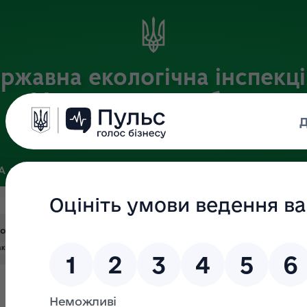
ржавна екологічна інспекці
Хмельницькій області
Офіційний веб-портал
ЗА
ЗВ’ЯЗКИ ІЗ ГРОМАДСЬКІСТЮ ТА ЗМІ
ПУБЛІЧНА ІНФО
о затвердження складу Комісії з перевірки знань"
аказ