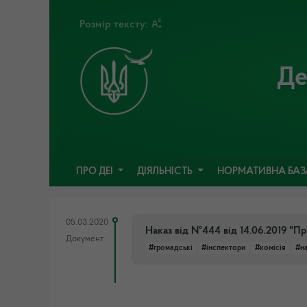
Розмір тексту:
Де
ПРО ДЕІ
ДІЯЛЬНІСТЬ
НОРМАТИВНА БА
05.03.2020
Наказ від №444 від 14.06.2019 "Пр
Документ
#громадські
#інспектори
#комісія
#н