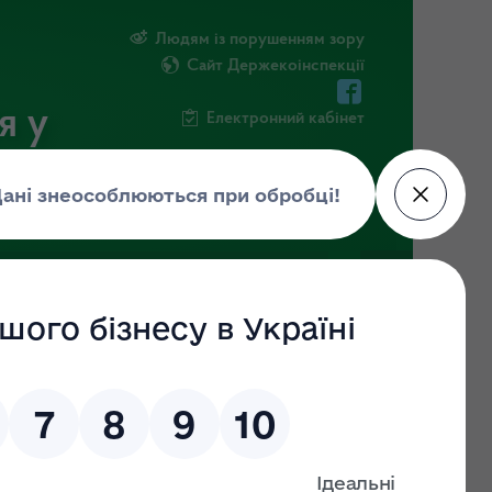
Людям із порушенням зору
Сайт Держекоінспекції
я у
Електронний кабінет
РМАЦІЯ
ПОВІДОМИТИ ПРО КОРУПЦІЮ