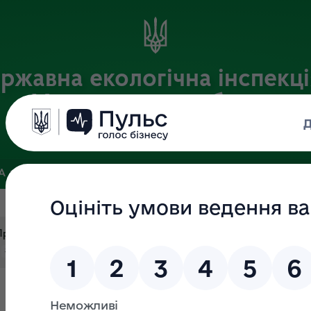
ржавна екологічна інспекці
Хмельницькій області
Офіційний веб-портал
ЗА
ЗВ’ЯЗКИ ІЗ ГРОМАДСЬКІСТЮ ТА ЗМІ
ПУБЛІЧНА ІНФО
"Про анулювання посвідчень громадських інспекторів"
#наказ