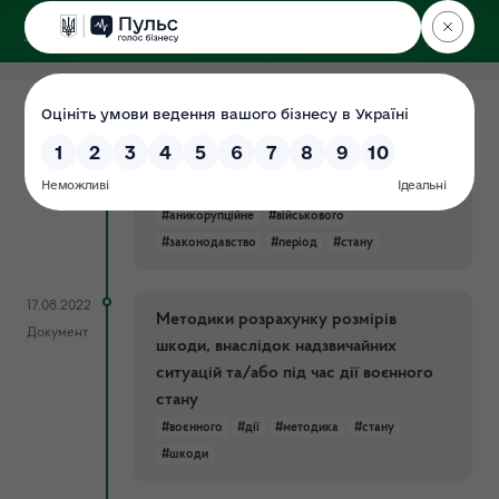
ДЕРЖЕКОІНСПЕКЦІЯ
у Хмельницькій області
31.07.2024
Роз'яснення щодо антикорупційного
Документ
законодавства в період військового
стану
#аникорупційне
#військового
#законодавство
#період
#стану
17.08.2022
Методики розрахунку розмірів
Документ
шкоди, внаслідок надзвичайних
ситуацій та/або під час дії воєнного
стану
#воєнного
#дії
#методика
#стану
#шкоди