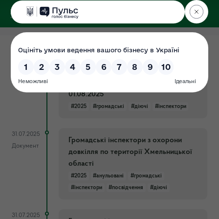
ДЕРЖЕКОІНСПЕКЦІЯ
у Хмельницькій області
31.07.2025
Список діючих громадських
Документ
інспекторів по території
Хмельницької області станом на
01.08.2025
#2025
#громадські
#діючі
#інспектори
31.07.2025
Громадські інспектори з охорони
Документ
довкілля по території Хмельницької
області
#2025
#анульовані
#громадські
#інспектори
#посвідчення
#діючі
31.07.2025