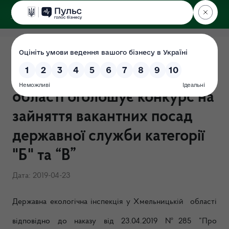
ДЕРЖЕКОІНСПЕКЦІЯ
у Хмельницькій області
Державна екологічна
інспекція у Хмельницькій
області оголошує конкурс на
зайняття вакантних посад
державної служби категорії
"Б" та “В”
Дата: 2019-04-23
Державна екологічна інспекція у Хмельницькій області
відповідно до
наказу від 23.04.2019 №285 ”Про