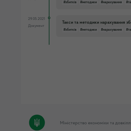
#збитків
#методики
#нарахування
#т
29.05.2021
Такси та методики нарахування зб
Документ
#збитків
#методики
#нарахування
#т
Міністерство економіки та довкілл