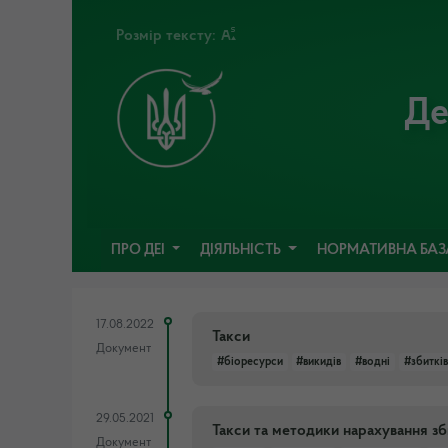
Розмір тексту:
Де
ПРО ДЕІ
ДІЯЛЬНІСТЬ
НОРМАТИВНА БА
17.08.2022
Такси
Документ
#біоресурси
#викидів
#водні
#збитків
29.05.2021
Такси та методики нарахування зб
Документ