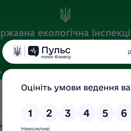
ржавна екологічна інспекці
Хмельницькій області
Офіційний веб-портал
ЗА
ЗВ’ЯЗКИ ІЗ ГРОМАДСЬКІСТЮ ТА ЗМІ
ПУБЛІЧНА ІНФО
#земля
#ліси
#надра
#пзф
#ресурси
#такси
итків