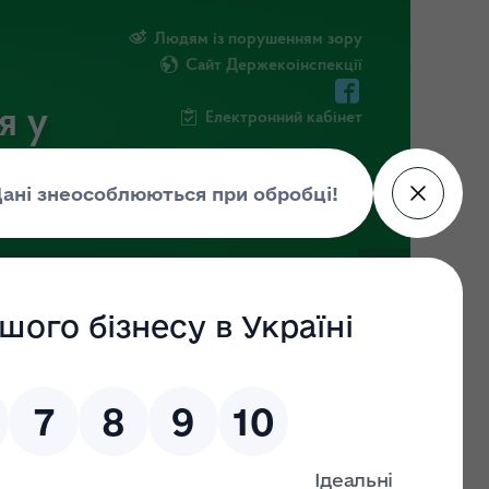
Людям із порушенням зору
Сайт Держекоінспекції
я у
Електронний кабінет
РМАЦІЯ
ПОВІДОМИТИ ПРО КОРУПЦІЮ