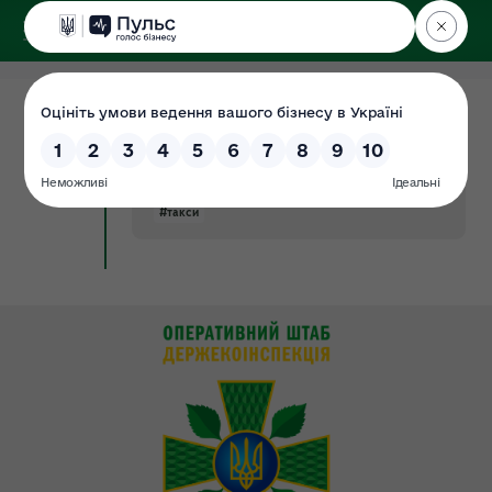
ДЕРЖЕКОІНСПЕКЦІЯ
у Хмельницькій області
17.08.2022
Такси
Документ
#біоресурси
#викидів
#водні
#збитків
#земля
#ліси
#надра
#пзф
#ресурси
#такси