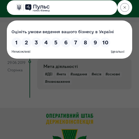
ДЕРЖЕКОІНСПЕКЦІЯ
у Хмельницькій області
17.08.2022
Місія та функції
Документ
#місія
#функції
29.06.2019
Мета діяльності
Сторінка
#ДЕІ
#мета
#завдання
#місія
#основні
#повноваження