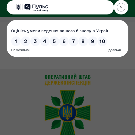
ДЕРЖЕКОІНСПЕКЦІЯ
у Хмельницькій області
17.08.2022
Місія та функції
Документ
#місія
#функції