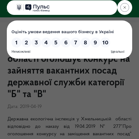
ДЕРЖЕКОІНСПЕКЦІЯ
у Хмельницькій області
Державна екологічна
інспекція у Хмельницькій
області оголошує конкурс на
зайняття вакантних посад
державної служби категорії
"Б" та "В"
Дата: 2019-04-19
Державна екологічна інспекція у Хмельницькій області
відповідно до
наказу від 19.04.2019 № 277”Про
оголошення конкурсу на заміщення вакантних посад”