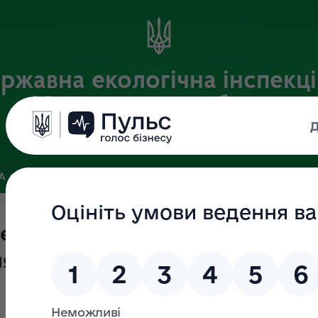
ржавна екологічна інспекці
Хмельницькій області
Офіційний веб-портал
ЗА
ЗВ’ЯЗКИ ІЗ ГРОМАДСЬКІСТЮ ТА ЗМІ
ПУБЛІЧНА ІНФО
екція у Хмельницькій області
яття вакантної посади державно