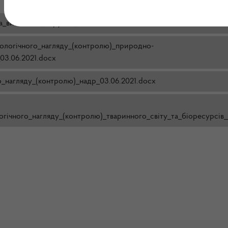
а_виявлення_корупції_03.06.2021.docx
кологічного_нагляду_(контролю)_природно-
03.06.2021.docx
о_нагляду_(контролю)_надр_03.06.2021.docx
гічного_нагляду_(контролю)_тваринного_світу_та_біоресурсів_