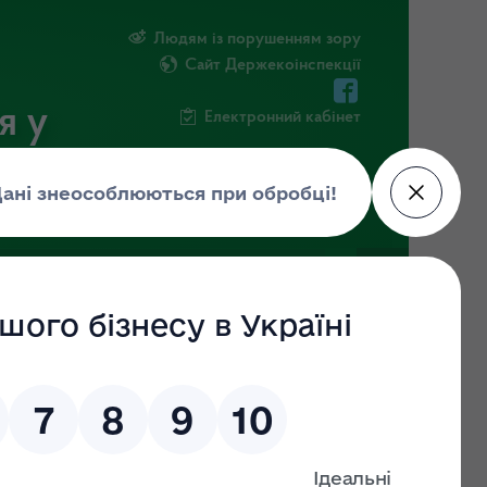
Людям із порушенням зору
Сайт Держекоінспекції
я у
Електронний кабінет
РМАЦІЯ
ПОВІДОМИТИ ПРО КОРУПЦІЮ
ї