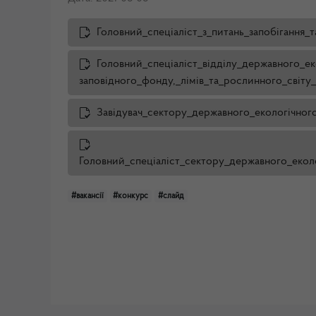
Головний_спеціаліст_з_питань_запобігання_т
Головний_спеціаліст_відділу_державного_е
заповідного_фонду,_лімів_та_рослинного_світу_
Завідувач_сектору_державного_екологічног
Головний_спеціаліст_сектору_державного_еколо
#вакансії
#конкурс
#слайд